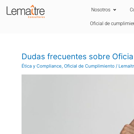
Ir
Nosotros
C
al
contenido
Oficial de cumplimie
Dudas
Dudas frecuentes sobre Oficia
frecuentes
Ética y Compliance
,
Oficial de Cumplimiento
/
Lemait
sobre
Oficial
de
Cumplimiento
(parte
3)