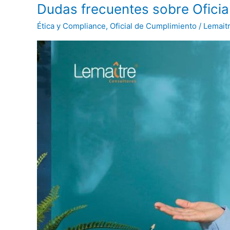
Dudas
Dudas frecuentes sobre Oficia
frecuentes
Ética y Compliance
,
Oficial de Cumplimiento
/
Lemait
sobre
Oficial
de
Cumplimiento
(parte
2)