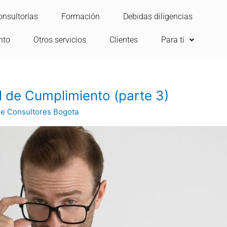
onsultorías
Formación
Debidas diligencias
nto
Otros servicios
Clientes
Para tí
l de Cumplimiento (parte 3)
re Consultores Bogota