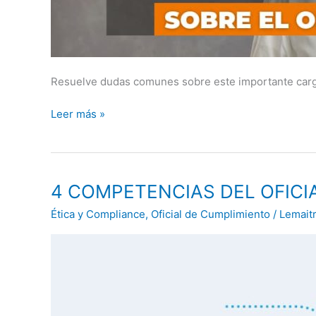
Resuelve dudas comunes sobre este importante carg
Leer más »
4
4 COMPETENCIAS DEL OFICI
COMPETENCIAS
Ética y Compliance
,
Oficial de Cumplimiento
/
Lemait
DEL
OFICIAL
DE
CUMPLIMIENTO