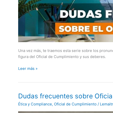
Una vez más, te traemos esta serie sobre los pronun
figura del Oficial de Cumplimiento y sus deberes.
Leer más »
Dudas
Dudas frecuentes sobre Oficia
frecuentes
Ética y Compliance
,
Oficial de Cumplimiento
/
Lemait
sobre
Oficial