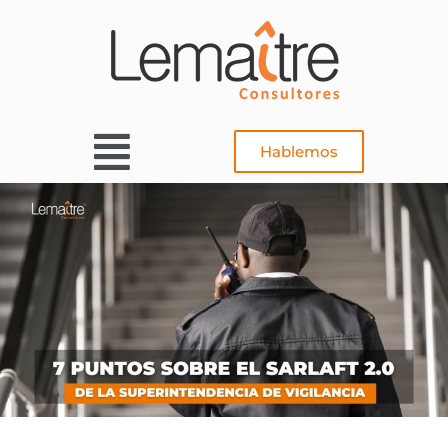
Ir
al
contenido
Main
Hablemos
Menu