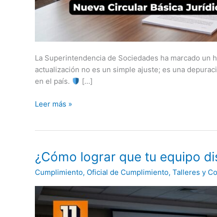
La Superintendencia de Sociedades ha marcado un hito
actualización no es un simple ajuste; es una depuraci
en el país.
[…]
Leer más »
¿Cómo
¿Cómo lograr que tu equipo di
lograr
Cumplimiento
,
Oficial de Cumplimiento
,
Talleres y C
que
tu
equipo
disfrute