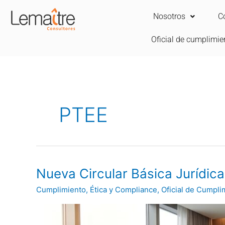
Ir
Nosotros
C
al
contenido
Oficial de cumplimie
PTEE
Nueva
Nueva Circular Básica Jurídica
Circular
Cumplimiento
,
Ética y Compliance
,
Oficial de Cumpli
Básica
Jurídica
(Circular