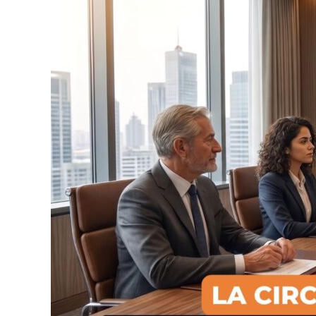
Externa
100-
000020
del
2
de
julio
de
2026)