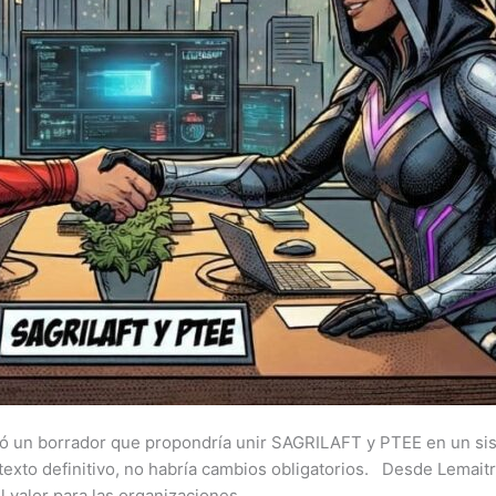
ó un borrador que propondría unir SAGRILAFT y PTEE en un sist
l texto definitivo, no habría cambios obligatorios. Desde Lem
l valor para las organizaciones