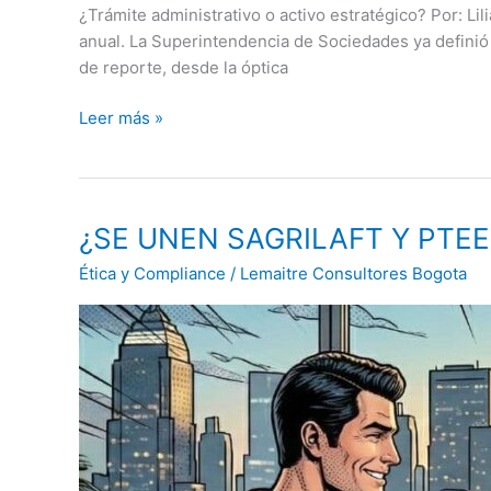
¿Trámite administrativo o activo estratégico? Por: L
anual. La Superintendencia de Sociedades ya definió
de reporte, desde la óptica
Leer más »
¿SE
¿SE UNEN SAGRILAFT Y PTEE? 
UNEN
Ética y Compliance
/
Lemaitre Consultores Bogota
SAGRILAFT
Y
PTEE?
7
aspectos
que
cambiarían
y