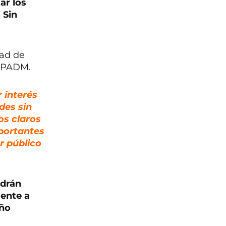
ar los
 Sin
dad de
T/FPADM.
 interés
des sin
os claros
mportantes
r público
ndrán
mente a
año