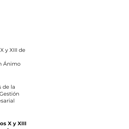
 y XIII de
in Ánimo
 de la
 Gestión
sarial
s X y XIII