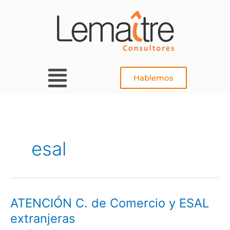
Ir
al
contenido
Main
Hablemos
Menu
esal
ATENCIÓN C. de Comercio y ESAL
ATENCIÓN
C.
extranjeras
de