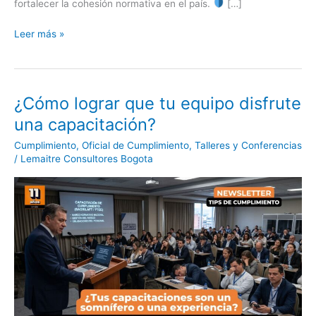
fortalecer la cohesión normativa en el país.
[…]
Leer más »
¿Cómo lograr que tu equipo disfrute
¿Cómo
lograr
una capacitación?
que
Cumplimiento
,
Oficial de Cumplimiento
,
Talleres y Conferencias
tu
/
Lemaitre Consultores Bogota
equipo
disfrute
una
capacitación?