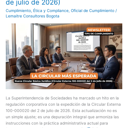
de julio de 2026)
Jurídica
(Circular
Cumplimiento
,
Ética y Compliance
,
Oficial de Cumplimiento
/
Externa
Lemaitre Consultores Bogota
100-
000020
del
2
de
julio
de
2026)
La Superintendencia de Sociedades ha marcado un hito en la
regulación corporativa con la expedición de la Circular Externa
100-000020 del 2 de julio de 2026. Esta actualización no es
un simple ajuste; es una depuración integral que armoniza las
instrucciones con la práctica administrativa actual para