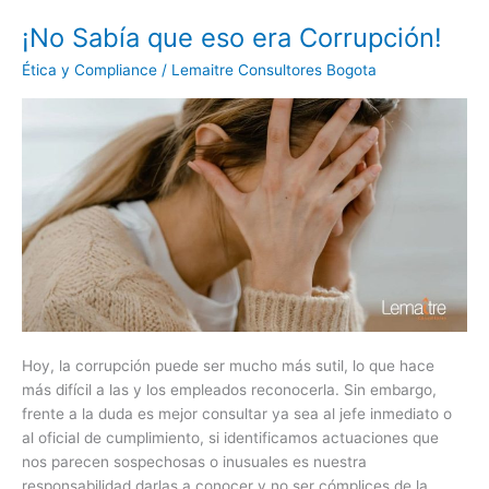
¡No Sabía que eso era Corrupción!
¡No
Sabía
Ética y Compliance
/
Lemaitre Consultores Bogota
que
eso
era
Corrupción!
Hoy, la corrupción puede ser mucho más sutil, lo que hace
más difícil a las y los empleados reconocerla. Sin embargo,
frente a la duda es mejor consultar ya sea al jefe inmediato o
al oficial de cumplimiento, si identificamos actuaciones que
nos parecen sospechosas o inusuales es nuestra
responsabilidad darlas a conocer y no ser cómplices de la