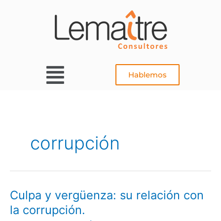
Ir
al
contenido
Main
Hablemos
Menu
corrupción
Culpa y vergüenza: su relación con
Culpa
y
la corrupción.
vergüenza: