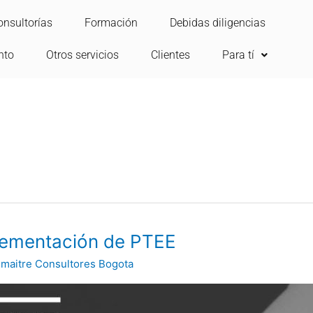
onsultorías
Formación
Debidas diligencias
nto
Otros servicios
Clientes
Para tí
lementación de PTEE
maitre Consultores Bogota