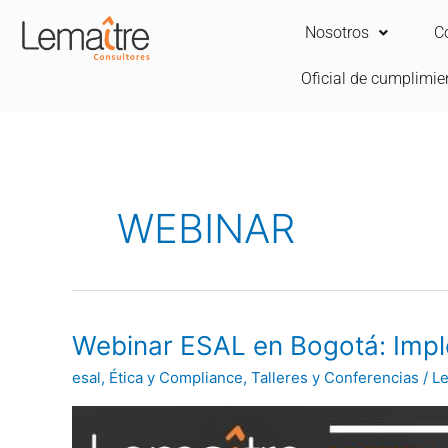
Ir
Nosotros
C
al
contenido
Oficial de cumplimie
WEBINAR
Webinar
Webinar ESAL en Bogotá: Imp
ESAL
esal
,
Ética y Compliance
,
Talleres y Conferencias
/
Le
en
Bogotá:
Implementación