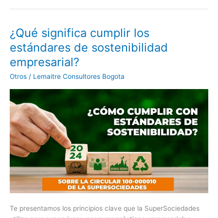
¿Qué significa cumplir los
¿Qué
significa
estándares de sostenibilidad
cumplir
empresarial?
los
estándares
Otros
/
Lemaitre Consultores Bogota
de
sostenibilidad
empresarial?
Te presentamos los principios clave que la SuperSociedades