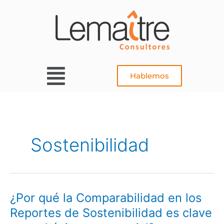
Ir
al
contenido
Main
Hablemos
Menu
Sostenibilidad
¿Por qué la Comparabilidad en los
¿Por
qué
Reportes de Sostenibilidad es clave
la