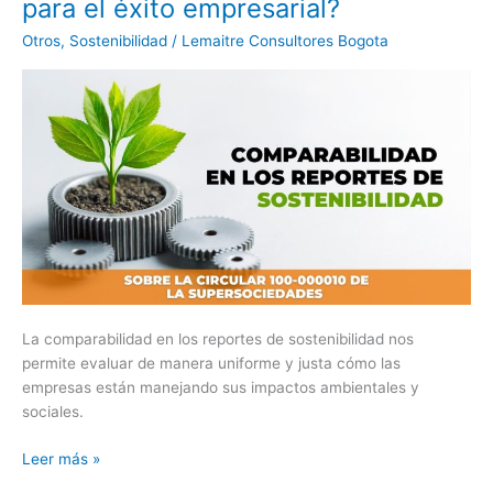
para el éxito empresarial?
Comparabilidad
en
Otros
,
Sostenibilidad
/
Lemaitre Consultores Bogota
los
Reportes
de
Sostenibilidad
es
clave
para
el
éxito
empresarial?
La comparabilidad en los reportes de sostenibilidad nos
permite evaluar de manera uniforme y justa cómo las
empresas están manejando sus impactos ambientales y
sociales.
Leer más »