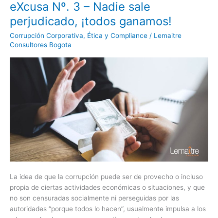
eXcusa Nº. 3 – Nadie sale
eXcusa
Nº.
perjudicado, ¡todos ganamos!
3
Corrupción Corporativa
,
Ética y Compliance
/
Lemaitre
–
Consultores Bogota
Nadie
sale
perjudicado,
¡todos
ganamos!
La idea de que la corrupción puede ser de provecho o incluso
propia de ciertas actividades económicas o situaciones, y que
no son censuradas socialmente ni perseguidas por las
autoridades “porque todos lo hacen”, usualmente impulsa a los