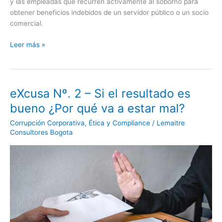
y las empleadas que recurren activamente al soborno para
obtener beneficios indebidos de un servidor público o un socio
comercial.
Leer más »
eXcusa Nº. 2 – Si el resultado es
eXcusa
Nº.
bueno ¿Por qué va a estar mal?
2
Corrupción Corporativa
,
Ética y Compliance
/
Lemaitre
–
Consultores Bogota
Si
el
resultado
es
bueno
¿Por
qué
va