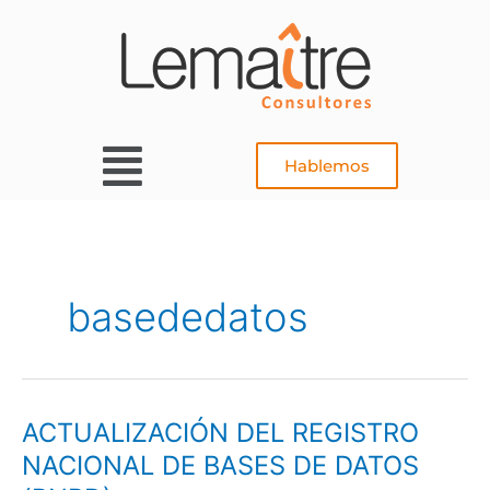
Ir
al
contenido
Main
Hablemos
Menu
basededatos
ACTUALIZACIÓN DEL REGISTRO
ACTUALIZACIÓN
DEL
NACIONAL DE BASES DE DATOS
REGISTRO