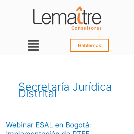
Ir
al
contenido
Main
Hablemos
Menu
Secretaría Jurídica
Distrital
Webinar ESAL en Bogotá:
Webinar
ESAL
Implementación de PTEE