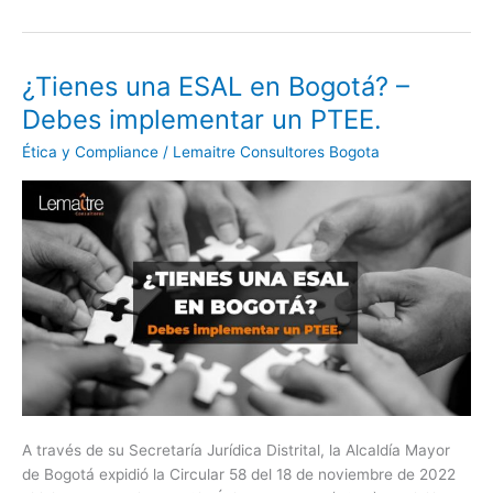
¿Tienes una ESAL en Bogotá? –
¿Tienes
una
Debes implementar un PTEE.
ESAL
Ética y Compliance
/
Lemaitre Consultores Bogota
en
Bogotá?
–
Debes
implementar
un
PTEE.
A través de su Secretaría Jurídica Distrital, la Alcaldía Mayor
de Bogotá expidió la Circular 58 del 18 de noviembre de 2022