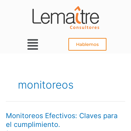
Ir
al
contenido
Main
Hablemos
Menu
monitoreos
Monitoreos Efectivos: Claves para
Monitoreos
Efectivos:
el cumplimiento.
Claves