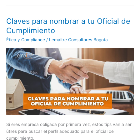
Claves para nombrar a tu Oficial de
Claves
para
Cumplimiento
nombrar
Ética y Compliance
/
Lemaitre Consultores Bogota
a
tu
Oficial
de
Cumplimiento
Si eres empresa obligada por primera vez, estos tips van a ser
útiles para buscar el perfil adecuado para el oficial de
cumplimiento.