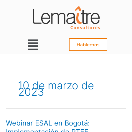
Ir
al
contenido
Main
Hablemos
Menu
10 de marzo de
2023
Webinar ESAL en Bogotá:
Webinar
ESAL
Implementación de PTEE