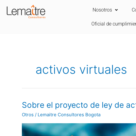
Ir
Nosotros
C
al
contenido
Oficial de cumplimie
activos virtuales
Sobre
Sobre el proyecto de ley de act
el
Otros
/
Lemaitre Consultores Bogota
proyecto
de
ley