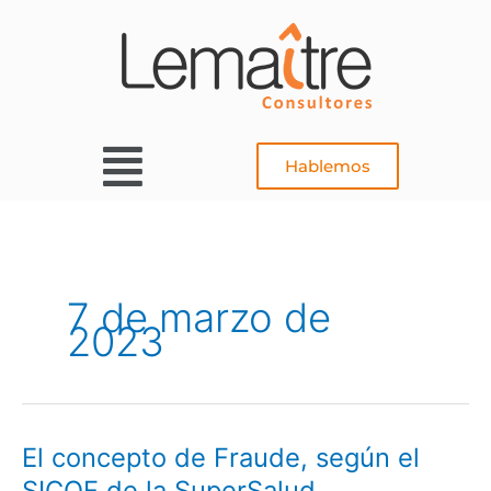
Ir
al
contenido
Main
Hablemos
Menu
7 de marzo de
2023
El concepto de Fraude, según el
El
concepto
SICOF de la SuperSalud.