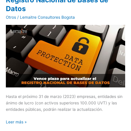
plazo
Datos
para
actualizar
Otros
/
Lemaitre Consultores Bogota
el
Registro
Nacional
de
Bases
de
Datos
Hasta el próximo 31 de marzo (2023) empresas, entidades sin
ánimo de lucro (con activos superiores 100.000 UVT) y las
entidades públicas, podrán realizar la actualización.
Leer más »