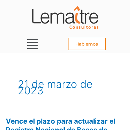
Ir
al
contenido
Main
Hablemos
Menu
21 de marzo de
2023
Vence el plazo para actualizar el
Vence
el
Registro Nacional de Bases de