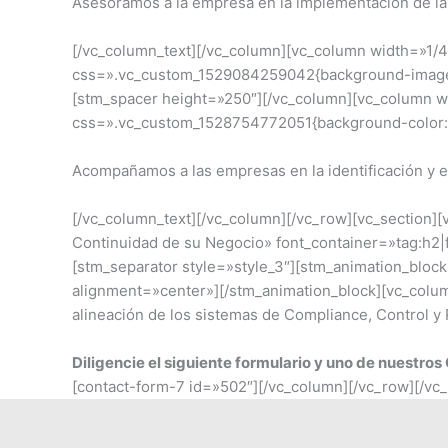
Asesoramos a la empresa en la implementación de l
[/vc_column_text][/vc_column][vc_column width=»1
css=».vc_custom_1529084259042{background-image: ur
[stm_spacer height=»250″][/vc_column][vc_column 
css=».vc_custom_1528754772051{background-color: rgb
Acompañamos a las empresas en la identificación y e
[/vc_column_text][/vc_column][/vc_row][vc_section]
Continuidad de su Negocio» font_container=»tag:h2
[stm_separator style=»style_3″][stm_animation_bloc
alignment=»center»][/stm_animation_block][vc_colum
alineación de los sistemas de Compliance, Control y
Diligencie el siguiente formulario y uno de nuestro
[contact-form-7 id=»502″][/vc_column][/vc_row][/vc