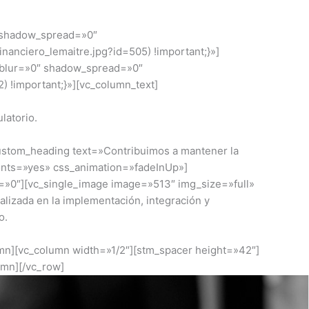
″ shadow_spread=»0″
anciero_lemaitre.jpg?id=505) !important;}»]
_blur=»0″ shadow_spread=»0″
) !important;}»][vc_column_text]
latorio.
custom_heading text=»Contribuimos a mantener la
onts=»yes» css_animation=»fadeInUp»]
y=»0″][vc_single_image image=»513″ img_size=»full»
izada en la implementación, integración y
o.
umn][vc_column width=»1/2″][stm_spacer height=»42″]
umn][/vc_row]