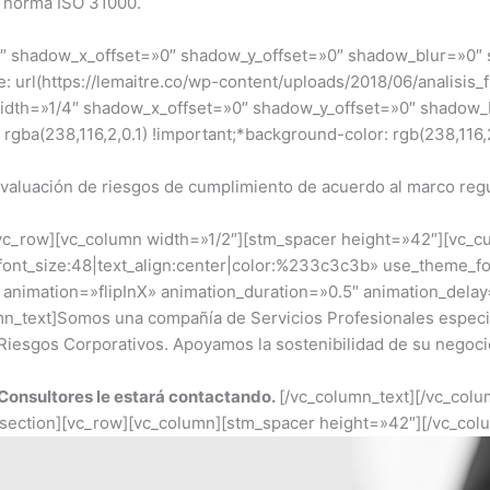
a norma ISO 31000.
/4″ shadow_x_offset=»0″ shadow_y_offset=»0″ shadow_blur=»0
l(https://lemaitre.co/wp-content/uploads/2018/06/analisis_fin
width=»1/4″ shadow_x_offset=»0″ shadow_y_offset=»0″ shadow
a(238,116,2,0.1) !important;*background-color: rgb(238,116,2
valuación de riesgos de cumplimiento de acuerdo al marco regu
[vc_row][vc_column width=»1/2″][stm_spacer height=»42″][vc_
|font_size:48|text_align:center|color:%233c3c3b» use_theme_f
k animation=»flipInX» animation_duration=»0.5″ animation_dela
n_text]Somos una compañía de Servicios Profesionales especial
 Riesgos Corporativos. Apoyamos la sostenibilidad de su negoci
s Consultores le estará contactando.
[/vc_column_text][/vc_col
_section][vc_row][vc_column][stm_spacer height=»42″][/vc_col