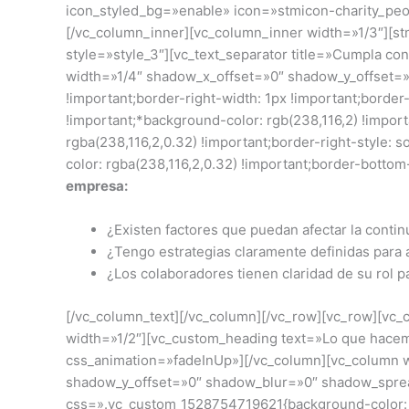
icon_styled_bg=»enable» icon=»stmicon-charity_peopl
[/vc_column_inner][vc_column_inner width=»1/3″][st
style=»style_3″][vc_text_separator title=»Cumpla co
width=»1/4″ shadow_x_offset=»0″ shadow_y_offset=
!important;border-right-width: 1px !important;border
!important;*background-color: rgb(238,116,2) !importa
rgba(238,116,2,0.32) !important;border-right-style: s
color: rgba(238,116,2,0.32) !important;border-bottom
empresa:
¿Existen factores que puedan afectar la conti
¿Tengo estrategias claramente definidas para a
¿Los colaboradores tienen claridad de su rol p
[/vc_column_text][/vc_column][/vc_row][vc_row][vc
width=»1/2″][vc_custom_heading text=»Lo que hacem
css_animation=»fadeInUp»][/vc_column][vc_column w
shadow_y_offset=»0″ shadow_blur=»0″ shadow_spre
css=».vc_custom_1528754719621{background-color: rgb