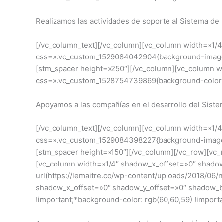
Realizamos las actividades de soporte al Sistema de
[/vc_column_text][/vc_column][vc_column width=»1
css=».vc_custom_1529084042904{background-image: u
[stm_spacer height=»250″][/vc_column][vc_column 
css=».vc_custom_1528754739869{background-color: rg
Apoyamos a las compañías en el desarrollo del Siste
[/vc_column_text][/vc_column][vc_column width=»1
css=».vc_custom_1529084398227{background-image: u
[stm_spacer height=»150″][/vc_column][/vc_row][v
[vc_column width=»1/4″ shadow_x_offset=»0″ shad
url(https://lemaitre.co/wp-content/uploads/2018/06
shadow_x_offset=»0″ shadow_y_offset=»0″ shadow_b
!important;*background-color: rgb(60,60,59) !importa