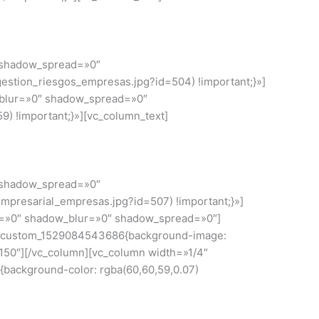
″ shadow_spread=»0″
estion_riesgos_empresas.jpg?id=504) !important;}»]
_blur=»0″ shadow_spread=»0″
) !important;}»][vc_column_text]
″ shadow_spread=»0″
mpresarial_empresas.jpg?id=507) !important;}»]
et=»0″ shadow_blur=»0″ shadow_spread=»0″]
vc_custom_1529084543686{background-image:
»150″][/vc_column][vc_column width=»1/4″
ackground-color: rgba(60,60,59,0.07)