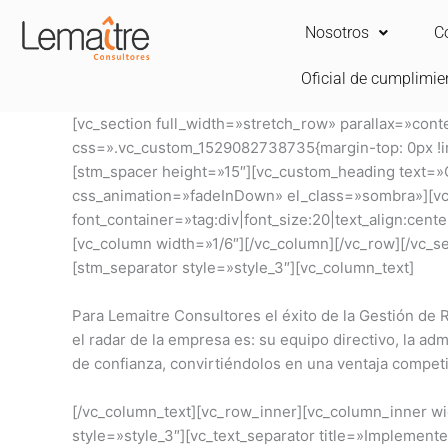
Ir
Nosotros
C
al
contenido
Oficial de cumplimie
[vc_section full_width=»stretch_row» parallax=»co
css=».vc_custom_1529082738735{margin-top: 0px !im
[stm_spacer height=»15″][vc_custom_heading text=»G
css_animation=»fadeInDown» el_class=»sombra»][vc
font_container=»tag:div|font_size:20|text_align:cen
[vc_column width=»1/6″][/vc_column][/vc_row][/vc_s
[stm_separator style=»style_3″][vc_column_text]
Para Lemaitre Consultores el éxito de la Gestión de 
el radar de la empresa es: su equipo directivo, la a
de confianza, convirtiéndolos en una ventaja competi
[/vc_column_text][vc_row_inner][vc_column_inner w
style=»style_3″][vc_text_separator title=»Implement