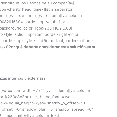
dentifique los riesgos de su compañía»]
icon-charity_head_time»][stm_separator
inner][/vc_row_inner][/vc_column][vc_column
9082915394{border-top-width: 1px
;background-color: rgba(238,116,2,0.08)
-style: solid !important;border-right-color:
t;border-top-style: solid !important;border-bottom-
text]
Por qué debería considerar esta solución en su
azas internas y externas?
][vc_column width=»1/4″][/vc_column][vc_column
color:%233c3c3b» use_theme_fonts=»yes»
_row» equal_height=»yes» shadow_x_offset=»0″
y_offset=»0″ shadow_blur=»0″ shadow_spread=»0″
 !important;}»][vc_column_text]