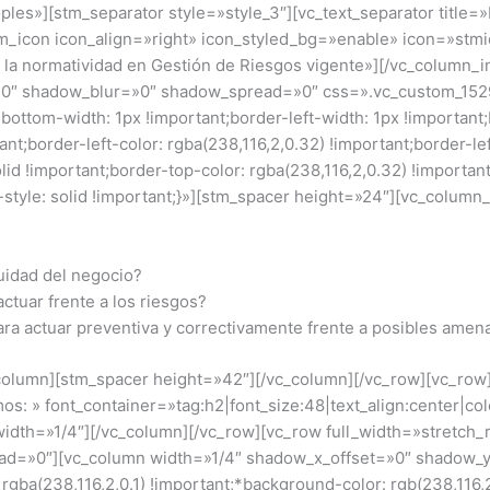
es»][stm_separator style=»style_3″][vc_text_separator title=»I
m_icon icon_align=»right» icon_styled_bg=»enable» icon=»stm
n la normatividad en Gestión de Riesgos vigente»][/vc_column_
»0″ shadow_blur=»0″ shadow_spread=»0″ css=».vc_custom_152
-bottom-width: 1px !important;border-left-width: 1px !important
nt;border-left-color: rgba(238,116,2,0.32) !important;border-left
olid !important;border-top-color: rgba(238,116,2,0.32) !importan
-style: solid !important;}»][stm_spacer height=»24″][vc_column_
nuidad del negocio?
ctuar frente a los riesgos?
ara actuar preventiva y correctivamente frente a posibles amen
_column][stm_spacer height=»42″][/vc_column][/vc_row][vc_row
os: » font_container=»tag:h2|font_size:48|text_align:center|
idth=»1/4″][/vc_column][/vc_row][vc_row full_width=»stretch
ad=»0″][vc_column width=»1/4″ shadow_x_offset=»0″ shadow_
a(238,116,2,0.1) !important;*background-color: rgb(238,116,2)