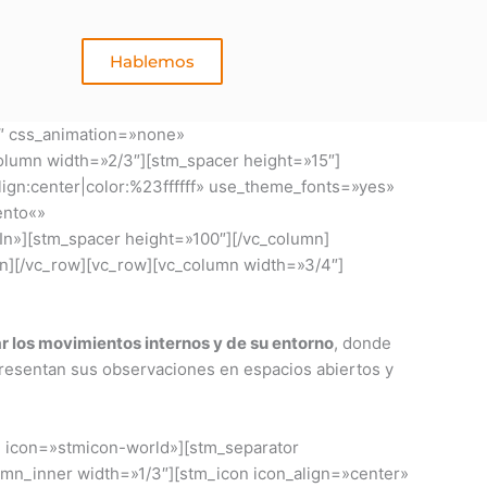
Hablemos
1″ css_animation=»none»
olumn width=»2/3″][stm_spacer height=»15″]
lign:center|color:%23ffffff» use_theme_fonts=»yes»
ento«»
eIn»][stm_spacer height=»100″][/vc_column]
mn][/vc_row][vc_row][vc_column width=»3/4″]
r los movimientos internos y de su entorno
, donde
 presentan sus observaciones en espacios abiertos y
» icon=»stmicon-world»][stm_separator
lumn_inner width=»1/3″][stm_icon icon_align=»center»