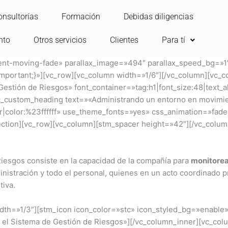
onsultorías
Formación
Debidas diligencias
nto
Otros servicios
Clientes
Para tí
ntent-moving-fade» parallax_image=»494″ parallax_speed_bg=»
portant;}»][vc_row][vc_column width=»1/6″][/vc_column][vc_c
estión de Riesgos» font_container=»tag:h1|font_size:48|text_a
_custom_heading text=»«Administrando un entorno en movimi
ter|color:%23ffffff» use_theme_fonts=»yes» css_animation=»fad
ection][vc_row][vc_column][stm_spacer height=»42″][/vc_colu
Riesgos consiste en la capacidad de la compañía para
monitorea
dministración y todo el personal, quienes en un acto coordinado
tiva.
idth=»1/3″][stm_icon icon_color=»stc» icon_styled_bg=»enable
e el Sistema de Gestión de Riesgos»][/vc_column_inner][vc_co