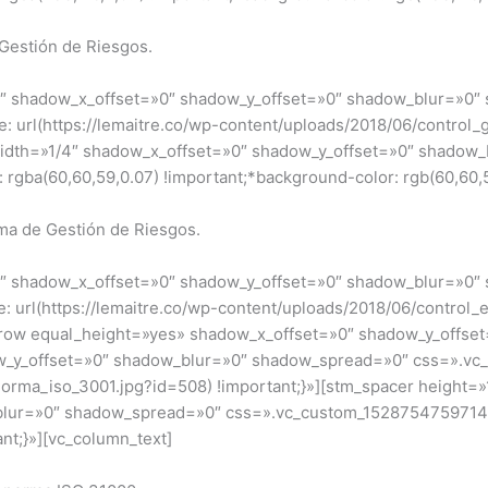
 Gestión de Riesgos.
/4″ shadow_x_offset=»0″ shadow_y_offset=»0″ shadow_blur=»0
rl(https://lemaitre.co/wp-content/uploads/2018/06/control_g
width=»1/4″ shadow_x_offset=»0″ shadow_y_offset=»0″ shadow
ba(60,60,59,0.07) !important;*background-color: rgb(60,60,59
ma de Gestión de Riesgos.
/4″ shadow_x_offset=»0″ shadow_y_offset=»0″ shadow_blur=»0
rl(https://lemaitre.co/wp-content/uploads/2018/06/control_e
c_row equal_height=»yes» shadow_x_offset=»0″ shadow_y_offs
ow_y_offset=»0″ shadow_blur=»0″ shadow_spread=»0″ css=».
/norma_iso_3001.jpg?id=508) !important;}»][stm_spacer height=
lur=»0″ shadow_spread=»0″ css=».vc_custom_1528754759714{b
nt;}»][vc_column_text]